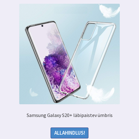
Samsung Galaxy S20+ läbipaistev ümbris
ALLAHINDLUS!