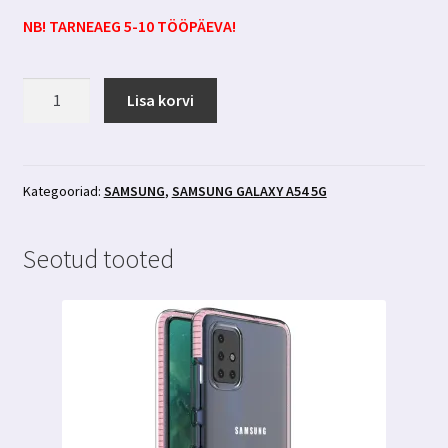
NB! TARNEAEG 5-10 TÖÖPÄEVA!
Samsung
Lisa korvi
Galaxy
A54
5g
kaitseklaas
Kategooriad:
SAMSUNG
,
SAMSUNG GALAXY A54 5G
3mk
FlexibleGlass
Seotud tooted
kogus