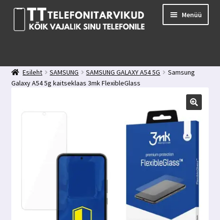
Liigu
Liigu
Menüü
navigeerimisele
sisu
juurde
E-pood
Kuidas valida kaitseklaasi?
Esileht
SAMSUNG
SAMSUNG GALAXY A54 5G
Samsung
Minu konto
Galaxy A54 5g kaitseklaas 3mk FlexibleGlass
Ostukorv
Kontakt
Tagasiside