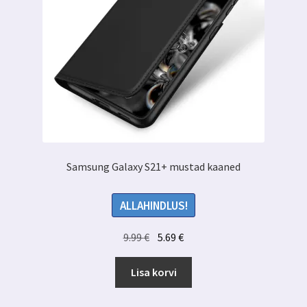
Samsung Galaxy S21+ mustad kaaned
ALLAHINDLUS!
Algne
Praegune
9.99
€
5.69
€
hind
hind
oli:
on:
Lisa korvi
9.99 €.
5.69 €.