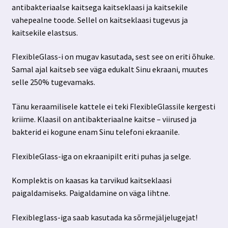
antibakteriaalse kaitsega kaitseklaasi ja kaitsekile
vahepealne toode. Sellel on kaitseklaasi tugevus ja
kaitsekile elastsus.
FlexibleGlass-i on mugav kasutada, sest see on eriti õhuke.
Samal ajal kaitseb see väga edukalt Sinu ekraani, muutes
selle 250% tugevamaks.
Tänu keraamilisele kattele ei teki FlexibleGlassile kergesti
kriime. Klaasil on antibakteriaalne kaitse – viirused ja
bakterid ei kogune enam Sinu telefoni ekraanile.
FlexibleGlass-iga on ekraanipilt eriti puhas ja selge.
Komplektis on kaasas ka tarvikud kaitseklaasi
paigaldamiseks. Paigaldamine on väga lihtne.
Flexibleglass-iga saab kasutada ka sõrmejäljelugejat!