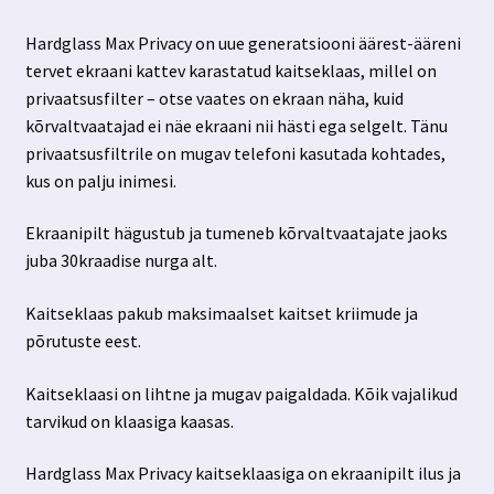
Hardglass Max Privacy on uue generatsiooni äärest-ääreni
tervet ekraani kattev karastatud kaitseklaas, millel on
privaatsusfilter – otse vaates on ekraan näha, kuid
kõrvaltvaatajad ei näe ekraani nii hästi ega selgelt. Tänu
privaatsusfiltrile on mugav telefoni kasutada kohtades,
kus on palju inimesi.
Ekraanipilt hägustub ja tumeneb kõrvaltvaatajate jaoks
juba 30kraadise nurga alt.
Kaitseklaas pakub maksimaalset kaitset kriimude ja
põrutuste eest.
Kaitseklaasi on lihtne ja mugav paigaldada. Kõik vajalikud
tarvikud on klaasiga kaasas.
Hardglass Max Privacy kaitseklaasiga on ekraanipilt ilus ja