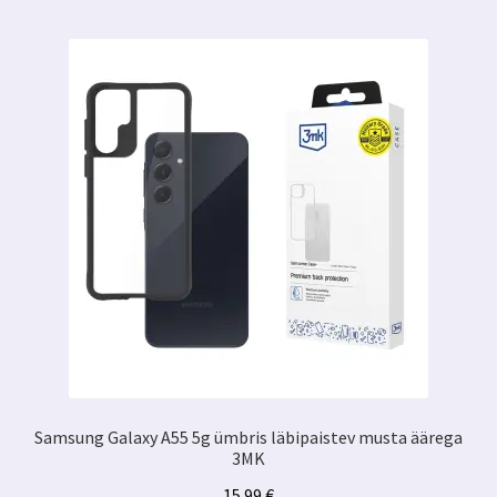
Samsung Galaxy A55 5g ümbris läbipaistev musta äärega
3MK
15.99
€