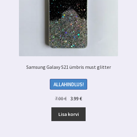
Samsung Galaxy S21 ümbris must glitter
ALLAHINDLUS!
Algne
Praegune
7.00
€
3.99
€
hind
hind
oli:
on:
Lisa korvi
7.00 €.
3.99 €.