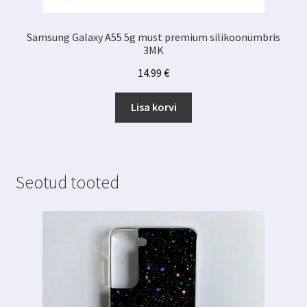
Samsung Galaxy A55 5g must premium silikoonümbris
3MK
14.99
€
Lisa korvi
Seotud tooted