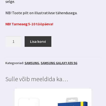
selge.
NB! Toote pilt on illustratiivse tähendusega.
NB! Tarneaeg 5-10 tööpäeva!
Samsung
Lisa korvi
Galaxy
A55
5g
privaatsusfiltriga
Kategooriad:
SAMSUNG
,
SAMSUNG GALAXY A55 5G
kaitseklaas
3MK
Sulle võib meeldida ka…
Hardglass
Max
Privacy
kogus