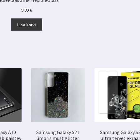
itseklaas 3mk FlexibleGlass
9.99
€
Lisa korvi
axy A10
Samsung Galaxy S21
Samsung Galaxy S
äbipaistev
ümbris must glitter
ultra tervet ekraa