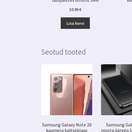
läbipaistev ümbris 3MK
ka
10.99
€
Lisa korvi
Seotud tooted
Samsung Galaxy Note 20
Samsung Gal
kaamera kaitseklaas
musta äärega l