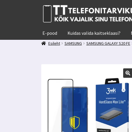
Liigu
Liigu
navigeerimisele
sisu
juurde
E-pood
Kuidas valida kaitseklaasi?
Esileht
SAMSUNG
SAMSUNG GALAXY S20 FE