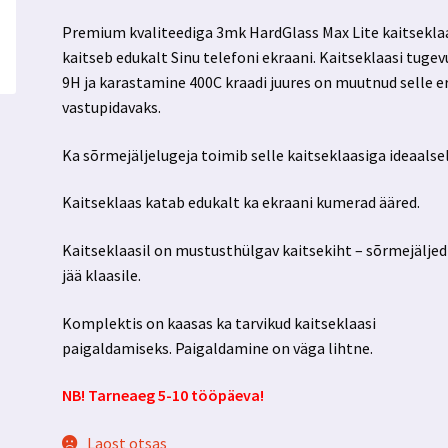
Premium kvaliteediga 3mk HardGlass Max Lite kaitsekla
kaitseb edukalt Sinu telefoni ekraani. Kaitseklaasi tugev
9H ja karastamine 400C kraadi juures on muutnud selle er
vastupidavaks.
Ka sõrmejäljelugeja toimib selle kaitseklaasiga ideaalsel
Kaitseklaas katab edukalt ka ekraani kumerad ääred.
Kaitseklaasil on mustusthülgav kaitsekiht – sõrmejäljed
jää klaasile.
Komplektis on kaasas ka tarvikud kaitseklaasi
paigaldamiseks. Paigaldamine on väga lihtne.
NB! Tarneaeg 5-10 tööpäeva!
Laost otsas