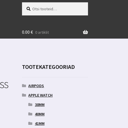
Otsi:
Otsi
0.00
€
0 artiklit
TOOTEKATEGOORIAD
ss
AIRPODS
APPLE WATCH
38MM
40MM
41MM