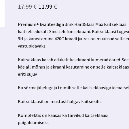
Algne
Praegune
17.99
€
11.99
€
hind
hind
Premium+ kvaliteediga 3mk HardGlass Max kaitseklaas
oli:
on:
kaitseb edukalt Sinu telefoni ekraani. Kaitseklaasi tugev
17.99 €.
11.99 €.
9H ja karastamine 420C kraadi juures on muutnud selle er
vastupidavaks.
Kaitseklaas katab edukalt ka ekraani kumerad ääred. See
käe all mõnus ja ekraani kasutamine on selle kaitseklaa
eriti sujuv.
Ka sõrmejäljelugeja toimib selle kaitseklaasiga ideaalsel
Kaitseklaasil on mustusthülgav kaitsekiht.
Komplektis on kaasas ka tarvikud kaitseklaasi
paigaldamiseks.