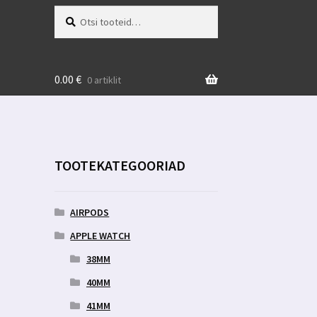
Otsi:
Otsi
0.00
€
0 artiklit
TOOTEKATEGOORIAD
AIRPODS
APPLE WATCH
38MM
40MM
41MM