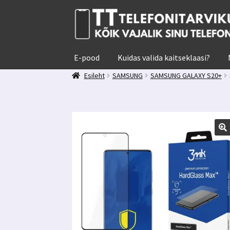
Liigu
Liigu
navigeerimisele
sisu
juurde
E-pood
Kuidas valida kaitseklaasi?
Esileht
SAMSUNG
SAMSUNG GALAXY S20+