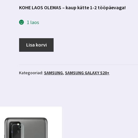
KOHE LAOS OLEMAS – kaup kätte 1-2 tööpäevaga!
1 laos
Samsung
Lisa korvi
Galaxy
S20+
kaitseklaas
3mk
Kategooriad:
SAMSUNG
,
SAMSUNG GALAXY S20+
HardGlass
Max
kogus