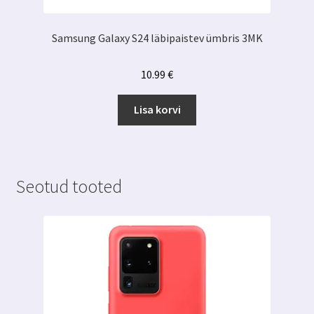
Samsung Galaxy S24 läbipaistev ümbris 3MK
10.99
€
Lisa korvi
Seotud tooted