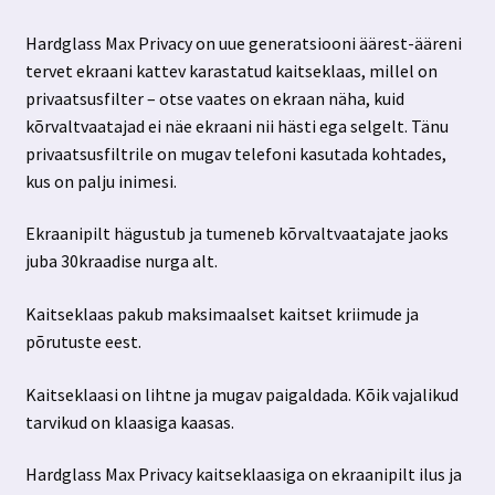
Hardglass Max Privacy on uue generatsiooni äärest-ääreni
tervet ekraani kattev karastatud kaitseklaas, millel on
privaatsusfilter – otse vaates on ekraan näha, kuid
kõrvaltvaatajad ei näe ekraani nii hästi ega selgelt. Tänu
privaatsusfiltrile on mugav telefoni kasutada kohtades,
kus on palju inimesi.
Ekraanipilt hägustub ja tumeneb kõrvaltvaatajate jaoks
juba 30kraadise nurga alt.
Kaitseklaas pakub maksimaalset kaitset kriimude ja
põrutuste eest.
Kaitseklaasi on lihtne ja mugav paigaldada. Kõik vajalikud
tarvikud on klaasiga kaasas.
Hardglass Max Privacy kaitseklaasiga on ekraanipilt ilus ja