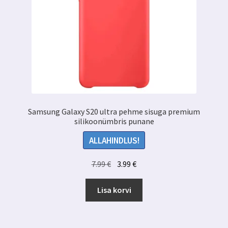
Samsung Galaxy S20 ultra pehme sisuga premium
silikoonümbris punane
ALLAHINDLUS!
Algne
Praegune
7.99
€
3.99
€
hind
hind
oli:
on:
Lisa korvi
7.99 €.
3.99 €.