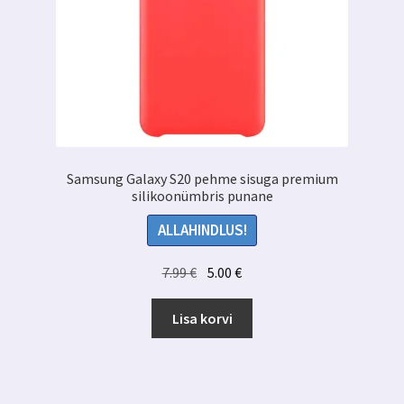
Samsung Galaxy S20 pehme sisuga premium
silikoonümbris punane
ALLAHINDLUS!
Algne
Praegune
7.99
€
5.00
€
hind
hind
oli:
on:
Lisa korvi
7.99 €.
5.00 €.