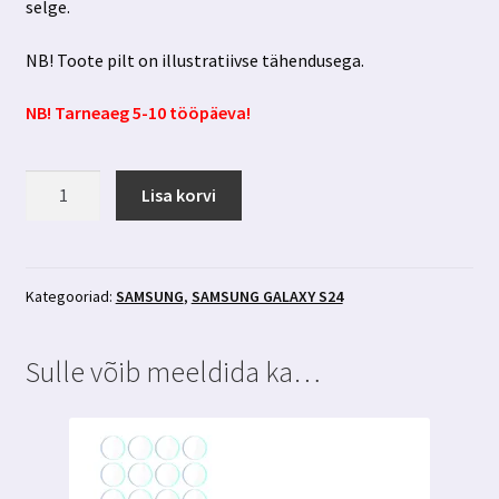
selge.
NB! Toote pilt on illustratiivse tähendusega.
NB! Tarneaeg 5-10 tööpäeva!
Samsung
Lisa korvi
Galaxy
S24
privaatsusfiltriga
kaitseklaas
Kategooriad:
SAMSUNG
,
SAMSUNG GALAXY S24
3MK
Hardglass
Sulle võib meeldida ka…
Max
Privacy
kogus