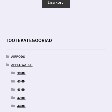
oli:
on:
Lisa korvi
12.49 €.
7.99 €.
TOOTEKATEGOORIAD
AIRPODS
APPLE WATCH
38MM
40MM
41MM
42MM
44MM