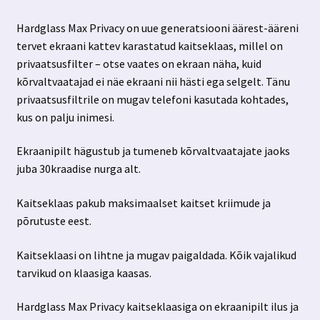
Hardglass Max Privacy on uue generatsiooni äärest-ääreni
tervet ekraani kattev karastatud kaitseklaas, millel on
privaatsusfilter – otse vaates on ekraan näha, kuid
kõrvaltvaatajad ei näe ekraani nii hästi ega selgelt. Tänu
privaatsusfiltrile on mugav telefoni kasutada kohtades,
kus on palju inimesi.
Ekraanipilt hägustub ja tumeneb kõrvaltvaatajate jaoks
juba 30kraadise nurga alt.
Kaitseklaas pakub maksimaalset kaitset kriimude ja
põrutuste eest.
Kaitseklaasi on lihtne ja mugav paigaldada. Kõik vajalikud
tarvikud on klaasiga kaasas.
Hardglass Max Privacy kaitseklaasiga on ekraanipilt ilus ja