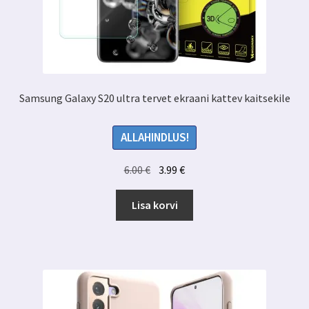
Samsung Galaxy S20 ultra tervet ekraani kattev kaitsekile
ALLAHINDLUS!
Algne
Praegune
6.00
€
3.99
€
hind
hind
oli:
on:
Lisa korvi
6.00 €.
3.99 €.