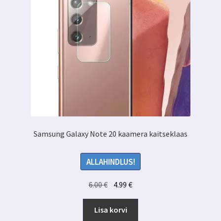
Samsung Galaxy Note 20 kaamera kaitseklaas
ALLAHINDLUS!
Algne
Praegune
6.00
€
4.99
€
hind
hind
oli:
on:
Lisa korvi