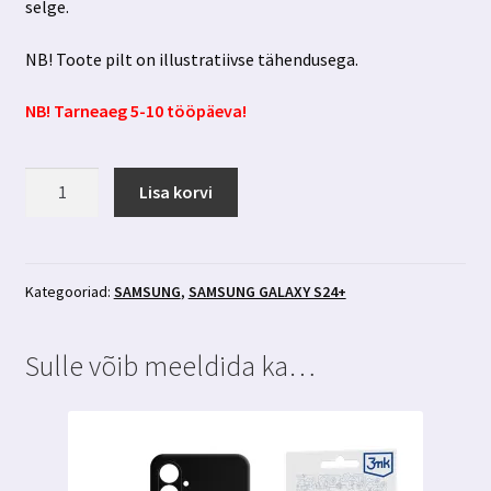
selge.
NB! Toote pilt on illustratiivse tähendusega.
NB! Tarneaeg 5-10 tööpäeva!
Samsung
Lisa korvi
Galaxy
S24+
privaatsusfiltriga
kaitseklaas
Kategooriad:
SAMSUNG
,
SAMSUNG GALAXY S24+
3MK
Hardglass
Sulle võib meeldida ka…
Max
Privacy
kogus