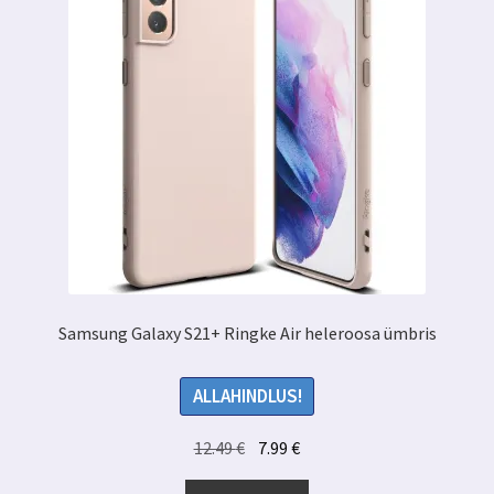
Samsung Galaxy S21+ Ringke Air heleroosa ümbris
ALLAHINDLUS!
Algne
Praegune
12.49
€
7.99
€
hind
hind