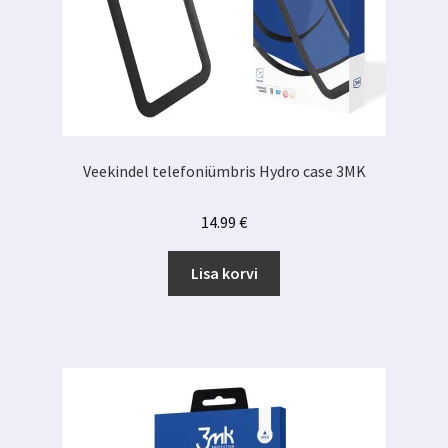
Veekindel telefoniümbris Hydro case 3MK
14.99
€
Lisa korvi