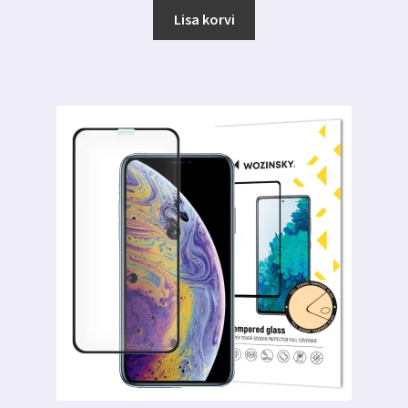
oli:
on:
Lisa korvi
7.09 €.
3.99 €.