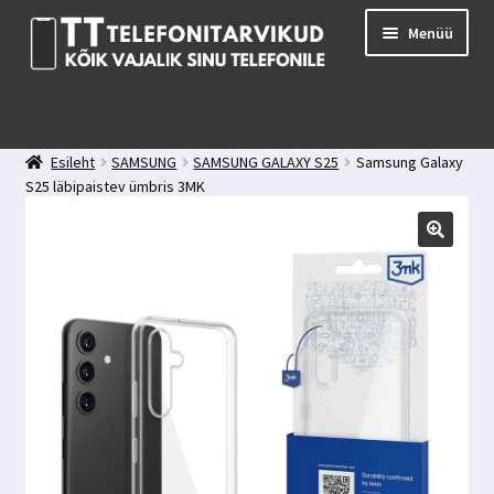
Liigu
Liigu
Menüü
navigeerimisele
sisu
juurde
E-pood
Kuidas valida kaitseklaasi?
Esileht
SAMSUNG
SAMSUNG GALAXY S25
Samsung Galaxy
Minu konto
S25 läbipaistev ümbris 3MK
Ostukorv
Kontakt
Tagasiside