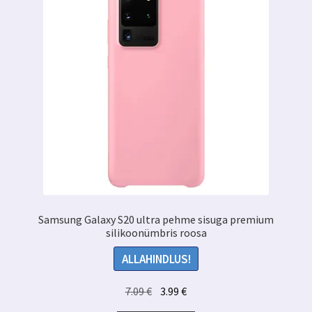
Samsung Galaxy S20 ultra pehme sisuga premium
silikoonümbris roosa
ALLAHINDLUS!
Algne
Praegune
7.09
€
3.99
€
hind
hind