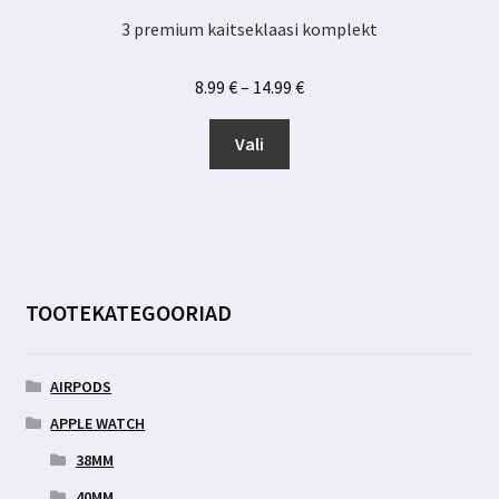
3 premium kaitseklaasi komplekt
Hinnavahemik:
8.99
€
–
14.99
€
8.99 €
Sellel
kuni
Vali
tootel
14.99 €
on
mitu
varianti.
Valikuid
saab
TOOTEKATEGOORIAD
teha
tootelehel.
AIRPODS
APPLE WATCH
38MM
40MM