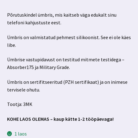
Põrutuskindel ümbris, mis kaitseb väga edukalt sinu
telefoni kahjustuste eest.
Ümbris on valmistatud pehmest silikoonist. See ei ole käes
libe.
Ümbrise vastupidavust on testitud mitmete testidega –
Absorber175 ja Military Grade.
Ümbris on sertifitseeritud (PZH sertifikaat) ja on inimese
tervisele ohutu.
Tootja: 3MK
KOHE LAOS OLEMAS – kaup kätte 1-2 tööpäevaga!
1 laos