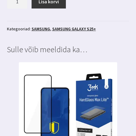
Lisa korvi
Galaxy
S25+
ümbris
Magsafe-
Kategooriad:
SAMSUNG
,
SAMSUNG GALAXY S25+
ga
läbipaistev
Sulle võib meeldida ka…
3MK
Clear
Magcase
kogus