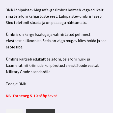
3MK läbipaistev Magsafe-ga ümbris kaitseb väga edukalt
sinu telefoni kahjustuste eest. Läbipaistev ümbris laseb
Sinu telefonil särada ja on peaaegu nähtamatu.
Ümbris on kerge kaaluga ja valmistatud pehmest
elastsest silikoonist. Seda on väga mugav käes hoida ja see
ei ole libe.
Ümbris kaitseb edukalt telefoni, telefoni nurki ja
kaamerat nii kriimude kui põrutuste eest.Toode vastab
Military Grade standardile.
Tootja: 3MK
NB! Tarneaeg 5-10 tööpäeva!
Samsung