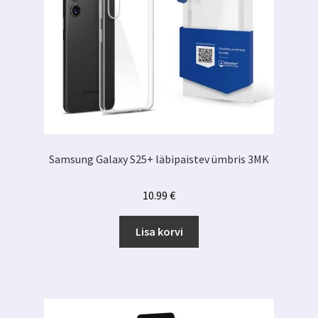
Samsung Galaxy S25+ läbipaistev ümbris 3MK
10.99
€
Lisa korvi