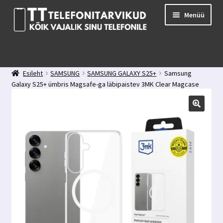
Liigu
Liigu
Menüü
navigeerimisele
sisu
juurde
E-pood
Kuidas valida kaitseklaasi?
Esileht
SAMSUNG
SAMSUNG GALAXY S25+
Samsung
Minu konto
Galaxy S25+ ümbris Magsafe-ga läbipaistev 3MK Clear Magcase
Ostukorv
Kontakt
Tagasiside