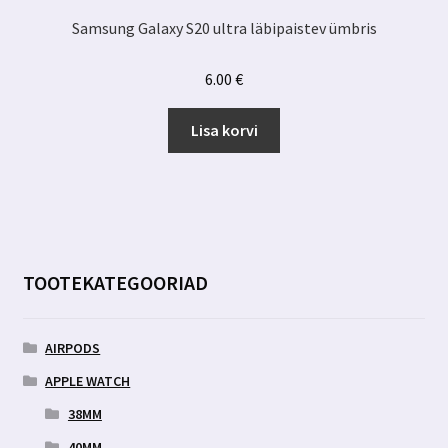
Samsung Galaxy S20 ultra läbipaistev ümbris
6.00
€
Lisa korvi
TOOTEKATEGOORIAD
AIRPODS
APPLE WATCH
38MM
40MM