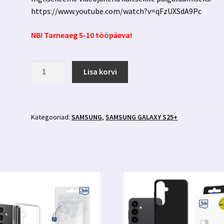
https://www.youtube.com/watch?v=qFzUXSdA9Pc
NB! Tarneaeg 5-10 tööpäeva!
Samsung
Lisa korvi
Galaxy
S25+
kaitsekile
3mk
Kategooriad:
SAMSUNG
,
SAMSUNG GALAXY S25+
Silverprotection+
kogus