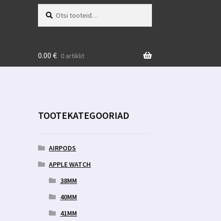
Otsi:
Otsi
0.00
€
0 artiklit
TOOTEKATEGOORIAD
AIRPODS
APPLE WATCH
38MM
40MM
41MM