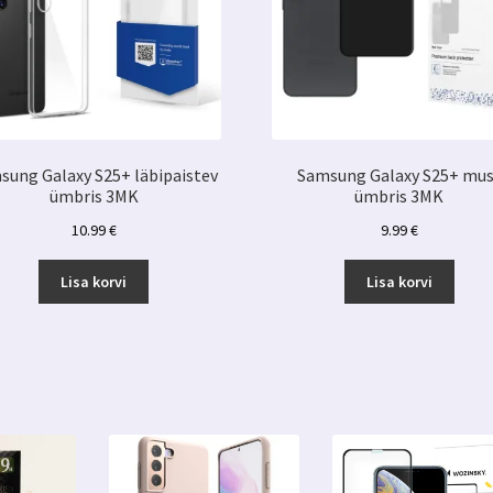
sung Galaxy S25+ läbipaistev
Samsung Galaxy S25+ mus
ümbris 3MK
ümbris 3MK
10.99
€
9.99
€
Lisa korvi
Lisa korvi