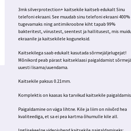
3mk silverprotection+ kaitsekile kaitseb edukalt Sinu
telefoni ekraani. See muudab sinu telefoni ekraani 400%
tugevamaks ning antimikroobne kiht tapab 99%
bakteritest, viirustest, seentest ja hallitusest, mis muid
ekraanile ja kaitsekilele koguneksid.
Kaitsekilega saab edukalt kasutada sõrmejäljelugejat!
Mõnikord peab pärast kaitseklaasi paigaldamist sõrmejä
uuesti lisama/uuendama.
Kaitsekile paksus 0.21mm.
Komplektis on kaasas ka tarvikud kaitsekile paigaldamis
Paigaldamine on väga lihtne. Kile ja liim on niivõrd hea
kvaliteediga, et sa ei pea kartma õhumulle kile all.
Inglisekeelne videojuhend kaitsekile paigaldamiseks: