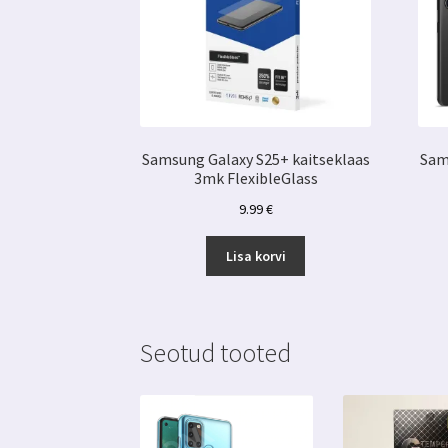
Samsung Galaxy S25+ kaitseklaas
Sam
3mk FlexibleGlass
9.99
€
Lisa korvi
Seotud tooted