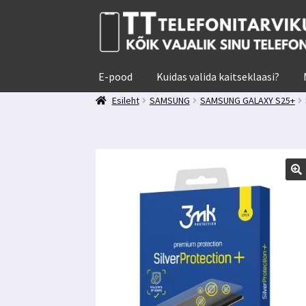
Liigu
Liigu
navigeerimisele
sisu
juurde
E-pood
Kuidas valida kaitseklaasi?
Esileht
SAMSUNG
SAMSUNG GALAXY S25+