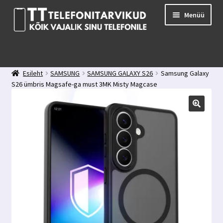
Liigu
Liigu
Menüü
navigeerimisele
sisu
juurde
E-pood
Kuidas valida kaitseklaasi?
Esileht
SAMSUNG
SAMSUNG GALAXY S26
Samsung Galaxy
Minu konto
S26 ümbris Magsafe-ga must 3MK Misty Magcase
Ostukorv
Kontakt
Tagasiside