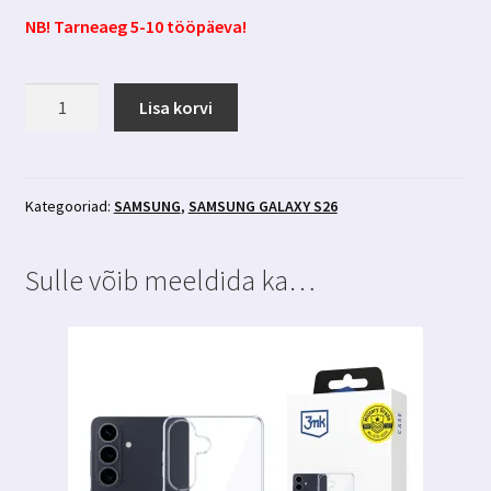
NB! Tarneaeg 5-10 tööpäeva!
Samsung
Lisa korvi
Galaxy
S26
ümbris
Magsafe-
Kategooriad:
SAMSUNG
,
SAMSUNG GALAXY S26
ga
must
Sulle võib meeldida ka…
3MK
Misty
Magcase
kogus