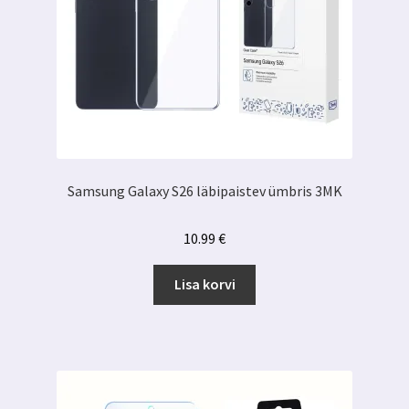
Samsung Galaxy S26 läbipaistev ümbris 3MK
10.99
€
Lisa korvi