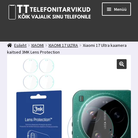
Liigu
Liigu
Menüü
navigeerimisele
sisu
juurde
E-pood
Kuidas valida kaitseklaasi?
Esileht
XIAOMI
XIAOMI 17 ULTRA
Xiaomi 17 Ultra kaamera
Minu konto
kaitsed 3MK Lens Protection
Ostukorv
Kontakt
Tagasiside