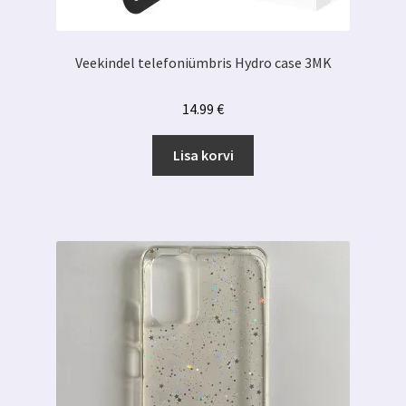
Veekindel telefoniümbris Hydro case 3MK
14.99
€
Lisa korvi