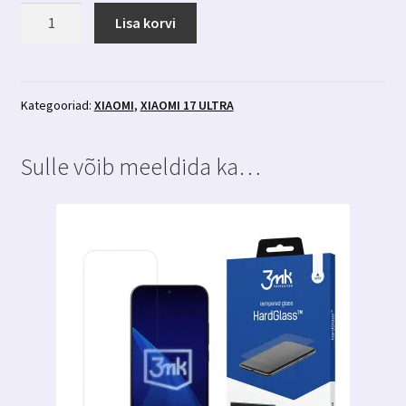
Xiaomi
Lisa korvi
17
Ultra
kaamera
kaitsed
Kategooriad:
XIAOMI
,
XIAOMI 17 ULTRA
3MK
Lens
Sulle võib meeldida ka…
Protection
kogus