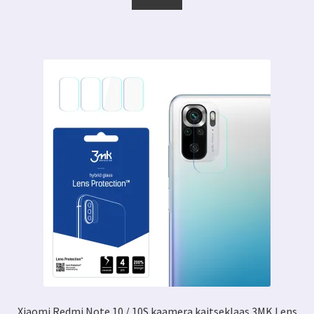
tootel
on
mitu
varianti.
Valikuid
saab
teha
tootelehel.
Xiaomi Redmi Note 10 / 10S kaamera kaitseklaas 3MK Lens