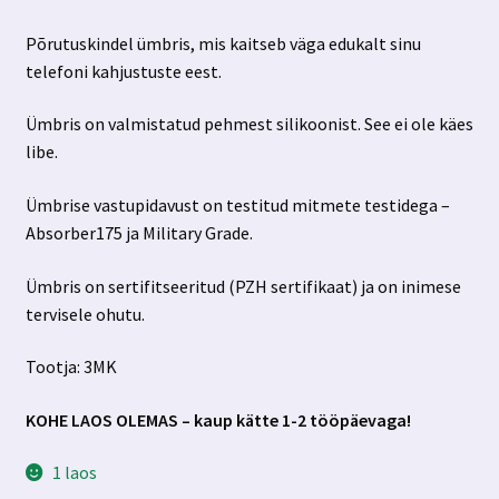
Põrutuskindel ümbris, mis kaitseb väga edukalt sinu
telefoni kahjustuste eest.
Ümbris on valmistatud pehmest silikoonist. See ei ole käes
libe.
Ümbrise vastupidavust on testitud mitmete testidega –
Absorber175 ja Military Grade.
Ümbris on sertifitseeritud (PZH sertifikaat) ja on inimese
tervisele ohutu.
Tootja: 3MK
KOHE LAOS OLEMAS – kaup kätte 1-2 tööpäevaga!
1 laos