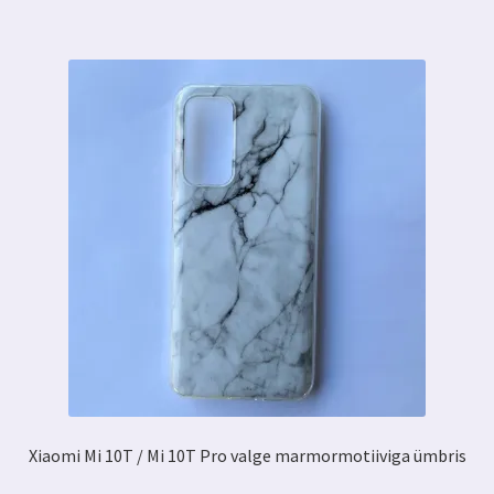
Xiaomi Mi 10T / Mi 10T Pro valge marmormotiiviga ümbris