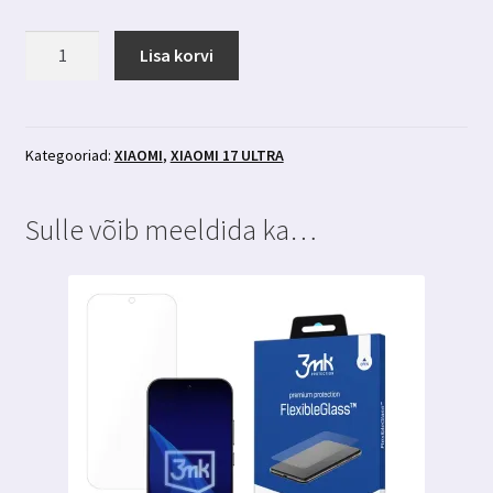
Xiaomi
Lisa korvi
17
Ultra
läbipaistev
põrutuskindel
Kategooriad:
XIAOMI
,
XIAOMI 17 ULTRA
ümbris
3MK
Sulle võib meeldida ka…
kogus