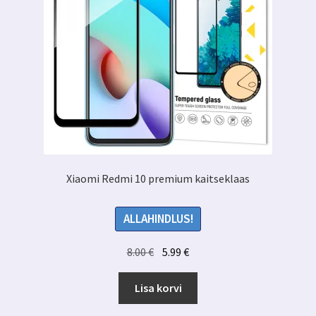
Xiaomi Redmi 10 premium kaitseklaas
ALLAHINDLUS!
Algne
Praegune
8.00
€
5.99
€
hind
hind
oli:
on:
Lisa korvi
8.00 €.
5.99 €.