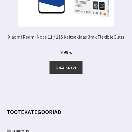
Xiaomi Redmi Note 11 / 11S kaitseklaas 3mk FlexibleGlass
9.99
€
Lisa korvi
TOOTEKATEGOORIAD
AIRPODS