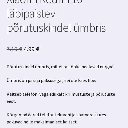
läbipaistev
põrutuskindel ümbris
Algne
Praegune
7.19
€
4.99
€
hind
hind
Põrutuskindel ümbris, millel on lööke neelavad nurgad.
oli:
on:
7.19 €.
4.99 €.
Ümbris on paraja paksusega ja ei ole käes libe.
Kaitseb telefoni väga edukalt kriimustuste ja põrutuste
eest.
Kõrgemad ääred telefoni ekraani ja kaamera juures
pakuvad neile maksimaalset kaitset.