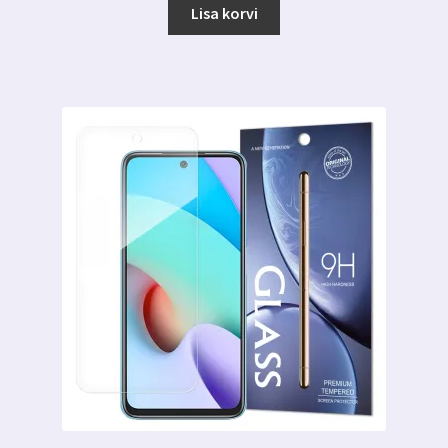
oli:
on:
Lisa korvi
8.00 €.
5.99 €.