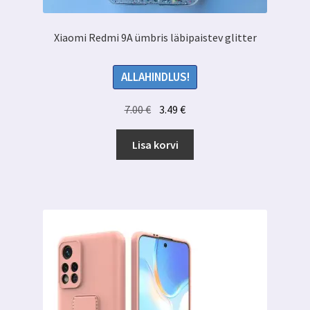
Xiaomi Redmi 9A ümbris läbipaistev glitter
ALLAHINDLUS!
Algne
Praegune
7.00
€
3.49
€
hind
hind
oli:
on:
Lisa korvi
7.00 €.
3.49 €.