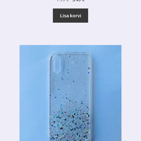
hind
hind
oli:
on:
Lisa korvi
7.99 €.
3.49 €.