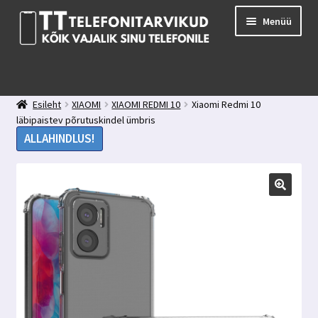
Liigu
Liigu
Menüü
navigeerimisele
sisu
juurde
E-pood
Kuidas valida kaitseklaasi?
Esileht
XIAOMI
XIAOMI REDMI 10
Xiaomi Redmi 10
Minu konto
läbipaistev põrutuskindel ümbris
Ostukorv
ALLAHINDLUS!
Kontakt
Tagasiside