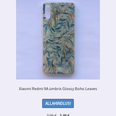
Xiaomi Redmi 9A ümbris Glossy Boho Leaves
ALLAHINDLUS!
Algne
Praegune
7.99
€
3.49
€