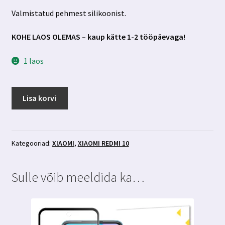
Valmistatud pehmest silikoonist.
KOHE LAOS OLEMAS – kaup kätte 1-2 tööpäevaga!
1 laos
Xiaomi
Lisa korvi
Redmi
10
läbipaistev
põrutuskindel
Kategooriad:
XIAOMI
,
XIAOMI REDMI 10
ümbris
kogus
Sulle võib meeldida ka…