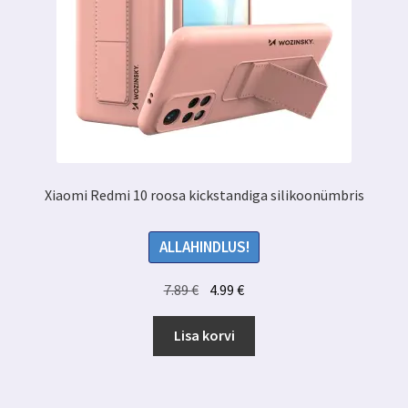
Xiaomi Redmi 10 roosa kickstandiga silikoonümbris
ALLAHINDLUS!
Algne
Praegune
7.89
€
4.99
€
hind
hind
oli:
on:
Lisa korvi
7.89 €.
4.99 €.