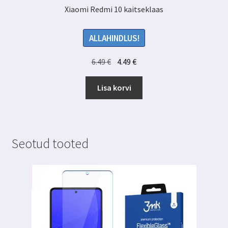
Xiaomi Redmi 10 kaitseklaas
ALLAHINDLUS!
Algne
Praegune
6.49
€
4.49
€
hind
hind
oli:
on:
Lisa korvi
6.49 €.
4.49 €.
Seotud tooted