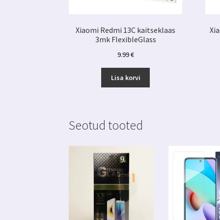
Xiaomi Redmi 13C kaitseklaas
Xi
3mk FlexibleGlass
9.99
€
Lisa korvi
Seotud tooted