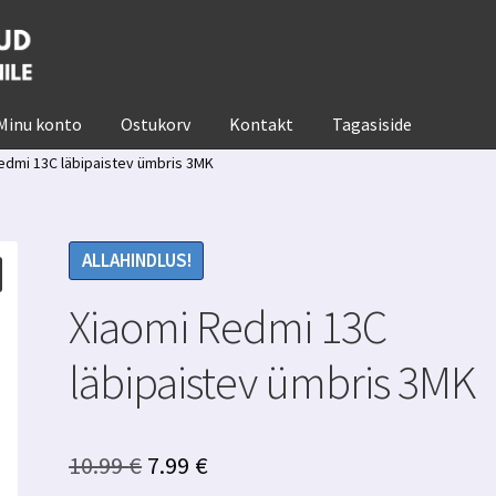
Minu konto
Ostukorv
Kontakt
Tagasiside
edmi 13C läbipaistev ümbris 3MK
ALLAHINDLUS!
Xiaomi Redmi 13C
läbipaistev ümbris 3MK
Algne
Praegune
10.99
€
7.99
€