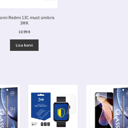
aomi Redmi 13C must ümbris
3MK
10.99
€
Lisa korvi