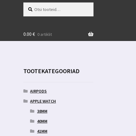
Otsi:
Otsi
0.00
€
0 artiklit
TOOTEKATEGOORIAD
AIRPODS
APPLE WATCH
38MM
40MM
41MM