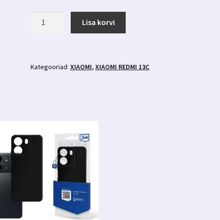
Xiaomi
Lisa korvi
Redmi
13C
läbipaistev
ümbris
Kategooriad:
XIAOMI
,
XIAOMI REDMI 13C
3MK
kogus