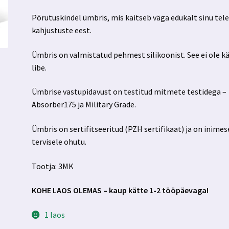
hind
hind
Põrutuskindel ümbris, mis kaitseb väga edukalt sinu tel
oli:
on:
kahjustuste eest.
10.99 €.
7.99 €.
Ümbris on valmistatud pehmest silikoonist. See ei ole k
libe.
Ümbrise vastupidavust on testitud mitmete testidega –
Absorber175 ja Military Grade.
Ümbris on sertifitseeritud (PZH sertifikaat) ja on inimes
tervisele ohutu.
Tootja: 3MK
KOHE LAOS OLEMAS – kaup kätte 1-2 tööpäevaga!
1 laos