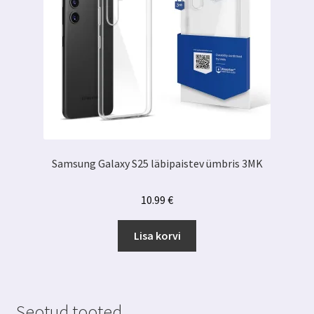
Samsung Galaxy S25 läbipaistev ümbris 3MK
10.99
€
Lisa korvi
Seotud tooted