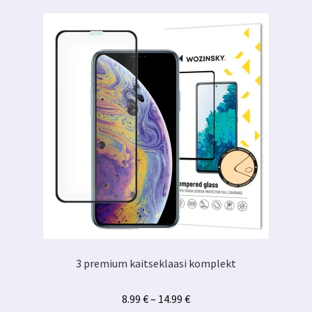
3 premium kaitseklaasi komplekt
Hinnavahemik:
8.99
€
–
14.99
€