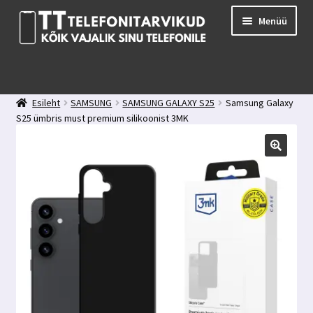
Liigu
Liigu
Menüü
navigeerimisele
sisu
juurde
E-pood
Kuidas valida kaitseklaasi?
Esileht
SAMSUNG
SAMSUNG GALAXY S25
Samsung Galaxy
Minu konto
S25 ümbris must premium silikoonist 3MK
Ostukorv
Kontakt
Tagasiside