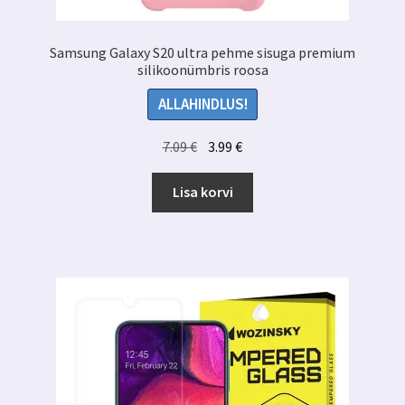
Samsung Galaxy S20 ultra pehme sisuga premium
silikoonümbris roosa
ALLAHINDLUS!
Algne
Praegune
7.09
€
3.99
€
hind
hind
oli:
on:
Lisa korvi
7.09 €.
3.99 €.