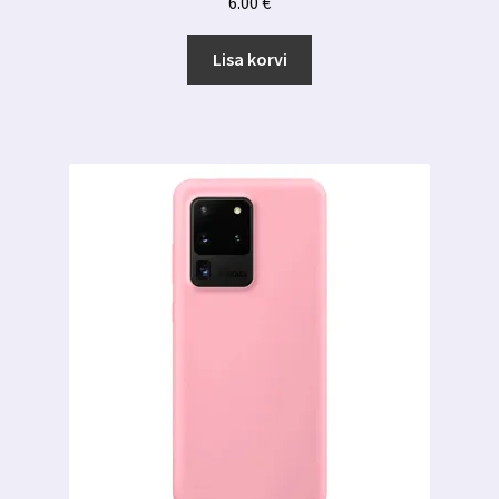
6.00
€
Lisa korvi