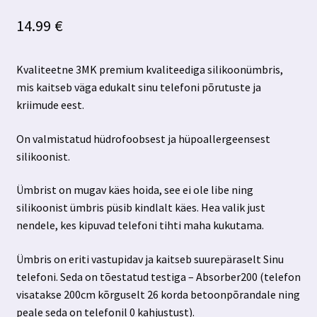
14.99
€
Kvaliteetne 3MK premium kvaliteediga silikoonümbris,
mis kaitseb väga edukalt sinu telefoni põrutuste ja
kriimude eest.
On valmistatud hüdrofoobsest ja hüpoallergeensest
silikoonist.
Ümbrist on mugav käes hoida, see ei ole libe ning
silikoonist ümbris püsib kindlalt käes. Hea valik just
nendele, kes kipuvad telefoni tihti maha kukutama.
Ümbris on eriti vastupidav ja kaitseb suurepäraselt Sinu
telefoni. Seda on tõestatud testiga – Absorber200 (telefon
visatakse 200cm kõrguselt 26 korda betoonpõrandale ning
peale seda on telefonil 0 kahjustust).