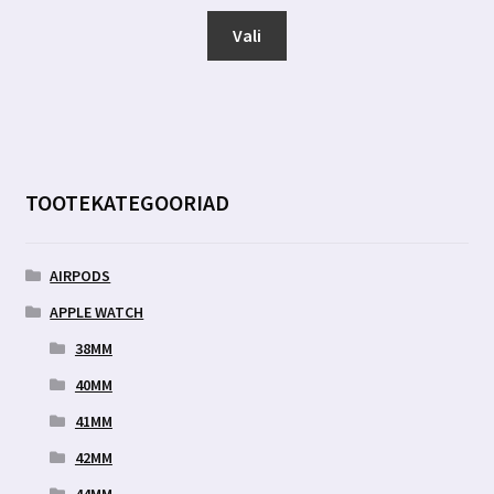
8.99 €
Sellel
kuni
Vali
tootel
14.99 €
on
mitu
varianti.
Valikuid
saab
TOOTEKATEGOORIAD
teha
tootelehel.
AIRPODS
APPLE WATCH
38MM
40MM
41MM
42MM
44MM