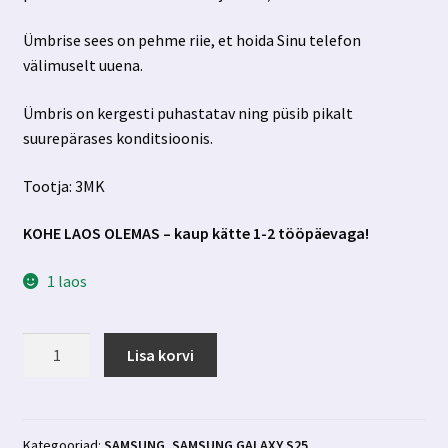
Ümbrise sees on pehme riie, et hoida Sinu telefon
välimuselt uuena.
Ümbris on kergesti puhastatav ning püsib pikalt
suurepärases konditsioonis.
Tootja: 3MK
KOHE LAOS OLEMAS – kaup kätte 1-2 tööpäevaga!
1 laos
Samsung
Lisa korvi
Galaxy
S25
ümbris
must
Kategooriad:
SAMSUNG
,
SAMSUNG GALAXY S25