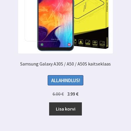
Samsung Galaxy A30S / A50 / A50S kaitseklaas
ALLAHINDLUS!
Algne
Praegune
6.00
€
3.99
€
hind
hind
oli:
on:
Lisa korvi
6.00 €.
3.99 €.