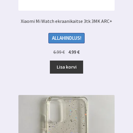
Xiaomi Mi Watch ekraanikaitse 3tk 3MK ARC+
ALLAHINDLUS!
Algne
Praegune
6.99
€
4.99
€
hind
hind
oli:
on:
Lisa korvi
6.99 €.
4.99 €.