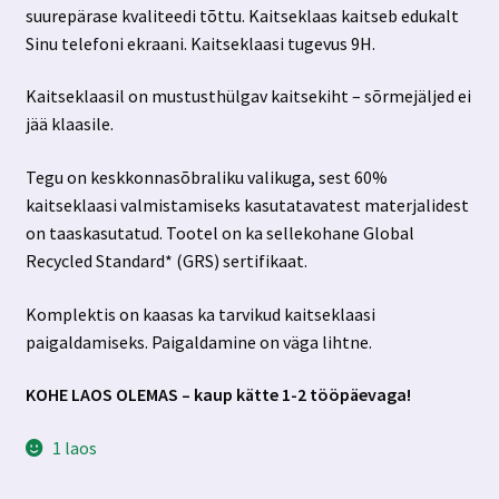
suurepärase kvaliteedi tõttu. Kaitseklaas kaitseb edukalt
Sinu telefoni ekraani. Kaitseklaasi tugevus 9H.
Kaitseklaasil on mustusthülgav kaitsekiht – sõrmejäljed ei
jää klaasile.
Tegu on keskkonnasõbraliku valikuga, sest 60%
kaitseklaasi valmistamiseks kasutatavatest materjalidest
on taaskasutatud. Tootel on ka sellekohane Global
Recycled Standard* (GRS) sertifikaat.
Komplektis on kaasas ka tarvikud kaitseklaasi
paigaldamiseks. Paigaldamine on väga lihtne.
KOHE LAOS OLEMAS – kaup kätte 1-2 tööpäevaga!
1 laos