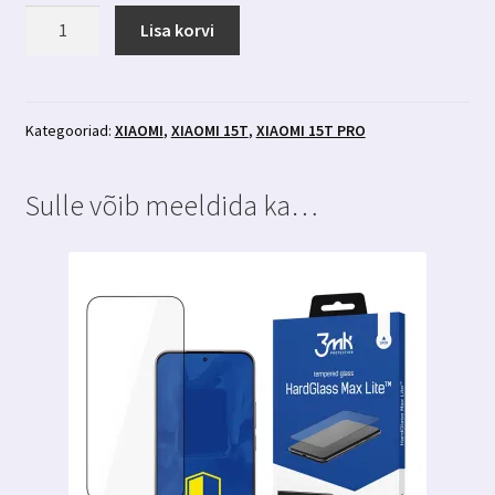
Xiaomi
Lisa korvi
15T
/
15T
Pro
Kategooriad:
XIAOMI
,
XIAOMI 15T
,
XIAOMI 15T PRO
kaitseklaas
3MK
Sulle võib meeldida ka…
Hardglass
kogus