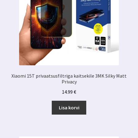
Xiaomi 15T privaatsusfiltriga kaitsekile 3MK Silky Matt
Privacy
14.99
€
Lisa korvi