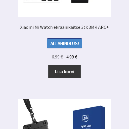
Xiaomi Mi Watch ekraanikaitse 3tk 3MK ARC+
ALLAHINDLUS!
Algne
Praegune
6.99
€
4.99
€
hind
hind
oli:
on:
Lisa korvi
6.99 €.
4.99 €.