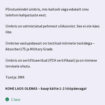
Põrutuskindel ümbris, mis kaitseb väga edukalt sinu
telefoni kahjustuste eest.
Ümbris on valmistatud pehmest silikoonist. See ei ole käes
libe.
Ümbrise vastupidavust on testitud mitmete testidega –
Absorber175 ja Military Grade.
Ümbris on sertifitseeritud (PZH sertifikaat) ja on inimese
tervisele ohutu.
Tootja: 3MK
KOHE LAOS OLEMAS – kaup kätte 1-2 tööpäevaga!
1 laos