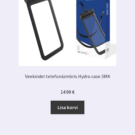
Veekindel telefoniümbris Hydro case 3MK
14.99
€
Lisa korvi