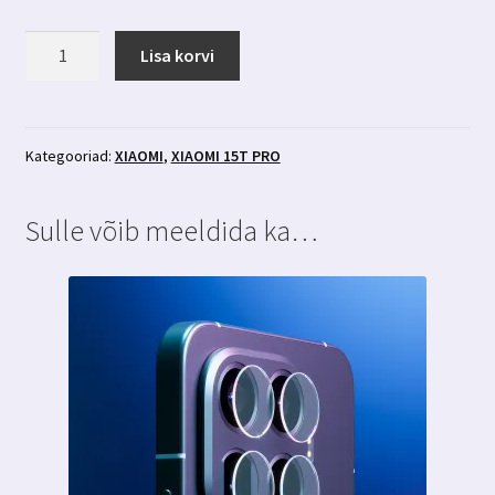
Xiaomi
Lisa korvi
15T
Pro
läbipaistev
põrutuskindel
Kategooriad:
XIAOMI
,
XIAOMI 15T PRO
ümbris
3MK
Sulle võib meeldida ka…
kogus