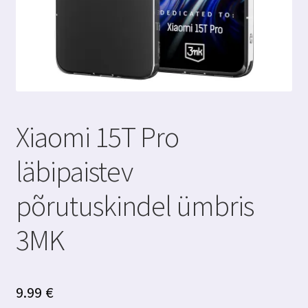
Xiaomi 15T Pro
läbipaistev
põrutuskindel ümbris
3MK
9.99
€