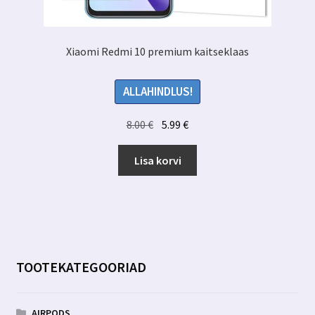
Xiaomi Redmi 10 premium kaitseklaas
ALLAHINDLUS!
Algne
Praegune
8.00
€
5.99
€
hind
hind
oli:
on:
Lisa korvi
8.00 €.
5.99 €.
TOOTEKATEGOORIAD
AIRPODS