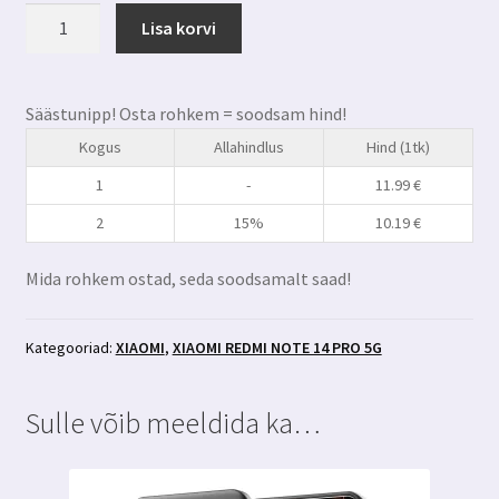
Xiaomi
Lisa korvi
Redmi
Note
14
Säästunipp! Osta rohkem = soodsam hind!
Pro
Kogus
Allahindlus
Hind (1tk)
5g
kaitseklaas
1
-
11.99
€
3MK
2
15%
10.19
€
Hardglass
Max
Mida rohkem ostad, seda soodsamalt saad!
Lite
kogus
Kategooriad:
XIAOMI
,
XIAOMI REDMI NOTE 14 PRO 5G
Sulle võib meeldida ka…