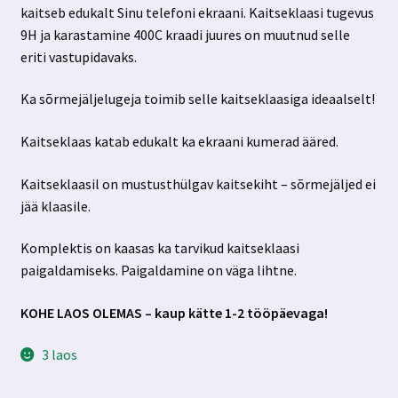
kaitseb edukalt Sinu telefoni ekraani. Kaitseklaasi tugevus
9H ja karastamine 400C kraadi juures on muutnud selle
eriti vastupidavaks.
Ka sõrmejäljelugeja toimib selle kaitseklaasiga ideaalselt!
Kaitseklaas katab edukalt ka ekraani kumerad ääred.
Kaitseklaasil on mustusthülgav kaitsekiht – sõrmejäljed ei
jää klaasile.
Komplektis on kaasas ka tarvikud kaitseklaasi
paigaldamiseks. Paigaldamine on väga lihtne.
KOHE LAOS OLEMAS – kaup kätte 1-2 tööpäevaga!
3 laos