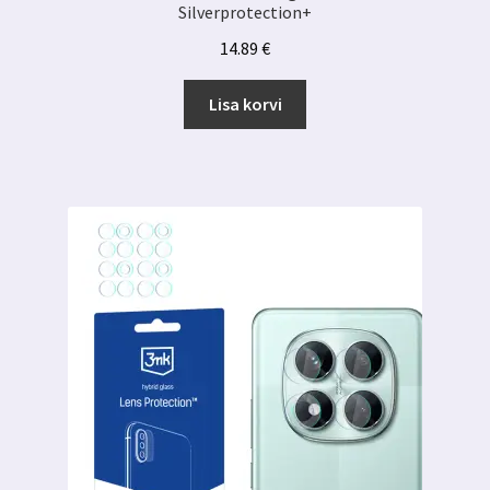
Silverprotection+
14.89
€
Lisa korvi