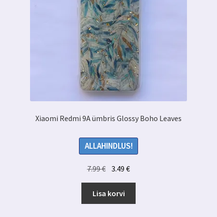
Xiaomi Redmi 9A ümbris Glossy Boho Leaves
ALLAHINDLUS!
Algne
Praegune
7.99
€
3.49
€
hind
hind
oli:
on:
Lisa korvi
7.99 €.
3.49 €.