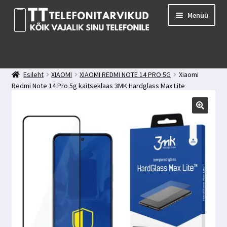
Liigu
Liigu
Menüü
navigeerimisele
sisu
juurde
E-pood
Kuidas valida kaitseklaasi?
Esileht
XIAOMI
XIAOMI REDMI NOTE 14 PRO 5G
Xiaomi
Minu konto
Redmi Note 14 Pro 5g kaitseklaas 3MK Hardglass Max Lite
Ostukorv
Kontakt
Tagasiside