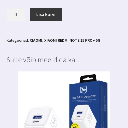
Xiaomi
Lisa korvi
Redmi
Note
15
Pro+
Kategooriad:
XIAOMI
,
XIAOMI REDMI NOTE 15 PRO+ 5G
5g
läbipaistev
Sulle võib meeldida ka…
põrutuskindel
ümbris
3MK
kogus