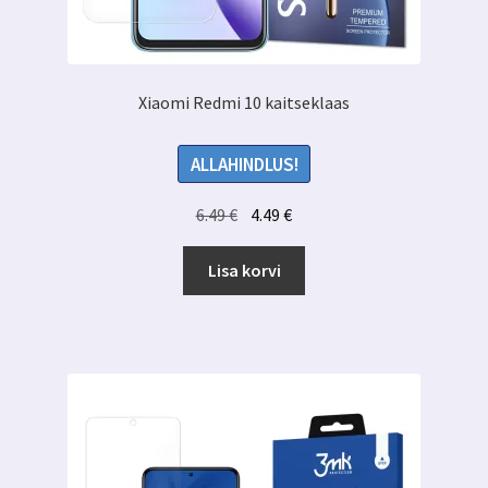
Xiaomi Redmi 10 kaitseklaas
ALLAHINDLUS!
Algne
Praegune
6.49
€
4.49
€
hind
hind
oli:
on:
Lisa korvi
6.49 €.
4.49 €.