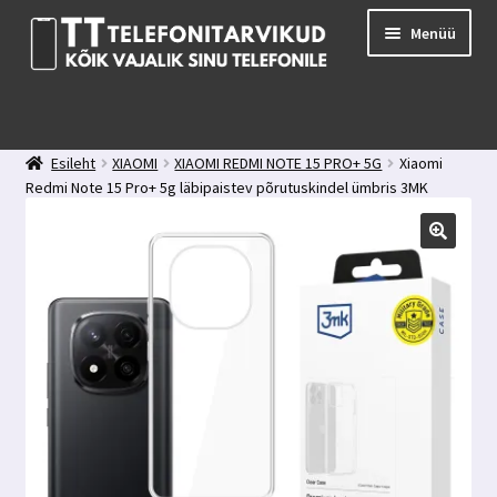
Liigu
Liigu
Menüü
navigeerimisele
sisu
juurde
E-pood
Kuidas valida kaitseklaasi?
Esileht
XIAOMI
XIAOMI REDMI NOTE 15 PRO+ 5G
Xiaomi
Minu konto
Redmi Note 15 Pro+ 5g läbipaistev põrutuskindel ümbris 3MK
Ostukorv
Kontakt
Tagasiside