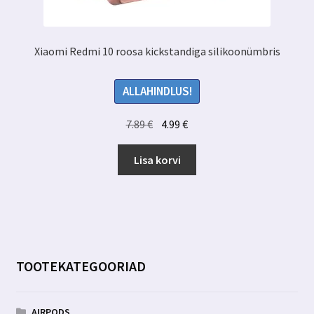
Xiaomi Redmi 10 roosa kickstandiga silikoonümbris
ALLAHINDLUS!
Algne
Praegune
7.89
€
4.99
€
hind
hind
oli:
on:
Lisa korvi
7.89 €.
4.99 €.
TOOTEKATEGOORIAD
AIRPODS