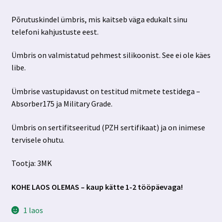
Põrutuskindel ümbris, mis kaitseb väga edukalt sinu
telefoni kahjustuste eest.
Ümbris on valmistatud pehmest silikoonist. See ei ole käes
libe.
Ümbrise vastupidavust on testitud mitmete testidega –
Absorber175 ja Military Grade.
Ümbris on sertifitseeritud (PZH sertifikaat) ja on inimese
tervisele ohutu.
Tootja: 3MK
KOHE LAOS OLEMAS – kaup kätte 1-2 tööpäevaga!
1 laos