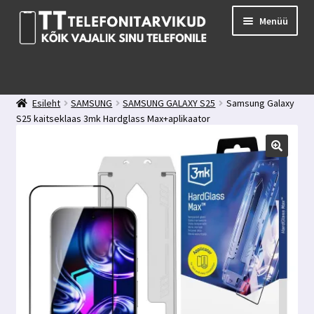
Liigu
Liigu
Menüü
navigeerimisele
sisu
juurde
E-pood
Kuidas valida kaitseklaasi?
Esileht
SAMSUNG
SAMSUNG GALAXY S25
Samsung Galaxy
Minu konto
S25 kaitseklaas 3mk Hardglass Max+aplikaator
Ostukorv
Kontakt
Tagasiside