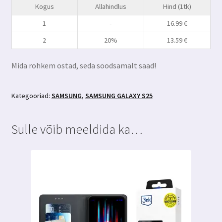
Kogus
Allahindlus
Hind (1tk)
Hardglass
Max+aplikaator
1
-
16.99
€
kogus
2
20%
13.59
€
Mida rohkem ostad, seda soodsamalt saad!
Kategooriad:
SAMSUNG
,
SAMSUNG GALAXY S25
Sulle võib meeldida ka…