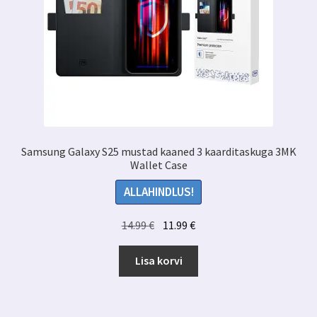
Samsung Galaxy S25 mustad kaaned 3 kaarditaskuga 3MK
Wallet Case
ALLAHINDLUS!
Algne
Praegune
14.99
€
11.99
€
hind
hind
oli:
on:
Lisa korvi
14.99 €.
11.99 €.