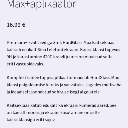
Max+aplikaator
16.99
€
Premium+ kvaliteediga 3mk HardGlass Max kaitseklaas
kaitseb edukalt Sinu telefoni ekraani. Kaitseklaasi tugevus
9H ja karastamine 420C kraadi juures on muutnud selle
eriti vastupidavaks.
Komplektis olev täppisaplikaator muudab HardGlass Max
klaasi paigaldamise kiireks ja vaevatuks, tagades mullivaba
ja ideaalselt joondatud sobivuse isegi algajatele.
Kaitseklaas katab edukalt ka ekraani kumerad ääred. See
on käe all mõnus ja ekraani kasutamine on selle
kaitseklaasiga eriti sujuv.