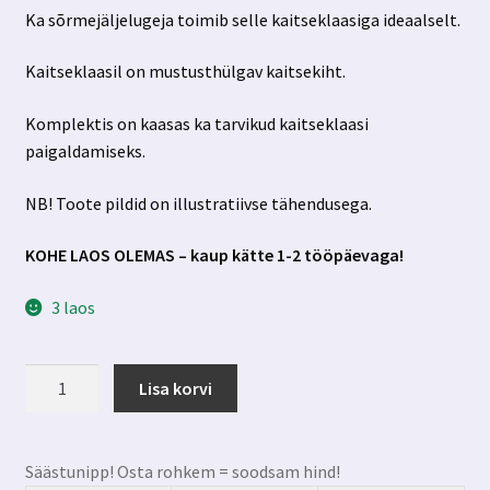
Ka sõrmejäljelugeja toimib selle kaitseklaasiga ideaalselt.
Kaitseklaasil on mustusthülgav kaitsekiht.
Komplektis on kaasas ka tarvikud kaitseklaasi
paigaldamiseks.
NB! Toote pildid on illustratiivse tähendusega.
KOHE LAOS OLEMAS – kaup kätte 1-2 tööpäevaga!
3 laos
Samsung
Lisa korvi
Galaxy
S25
kaitseklaas
Säästunipp! Osta rohkem = soodsam hind!
3mk