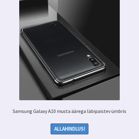
Samsung Galaxy A10 musta äärega läbipaistev ümbris
ALLAHINDLUS!