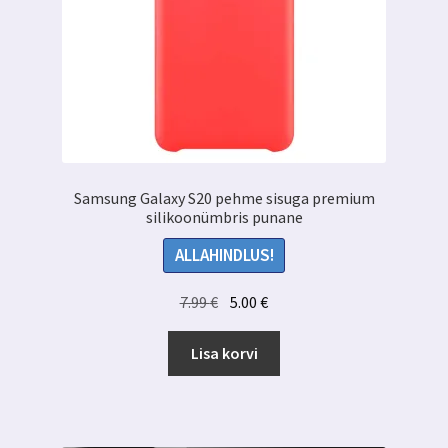
Samsung Galaxy S20 pehme sisuga premium
silikoonümbris punane
ALLAHINDLUS!
Algne
Praegune
7.99
€
5.00
€
hind
hind
oli:
on:
Lisa korvi
7.99 €.
5.00 €.