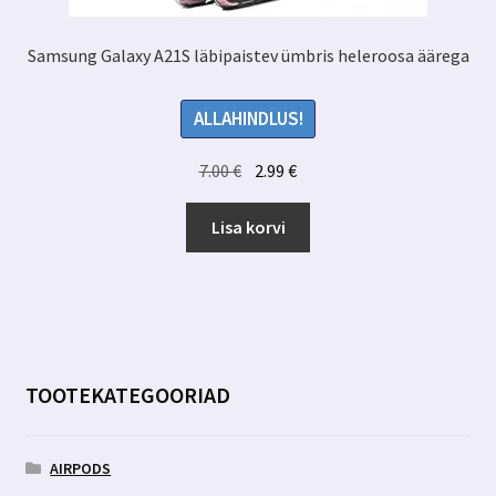
Samsung Galaxy A21S läbipaistev ümbris heleroosa äärega
ALLAHINDLUS!
Algne
Praegune
7.00
€
2.99
€
hind
hind
oli:
on:
Lisa korvi
7.00 €.
2.99 €.
TOOTEKATEGOORIAD
AIRPODS