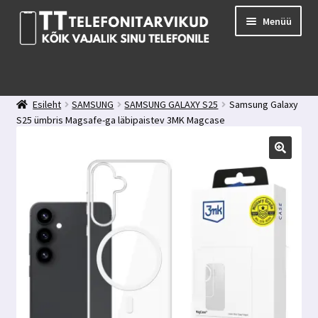
Liigu
Liigu
Menüü
navigeerimisele
sisu
juurde
E-pood
Kuidas valida kaitseklaasi?
Esileht
SAMSUNG
SAMSUNG GALAXY S25
Samsung Galaxy
Minu konto
S25 ümbris Magsafe-ga läbipaistev 3MK Magcase
Ostukorv
Kontakt
Tagasiside