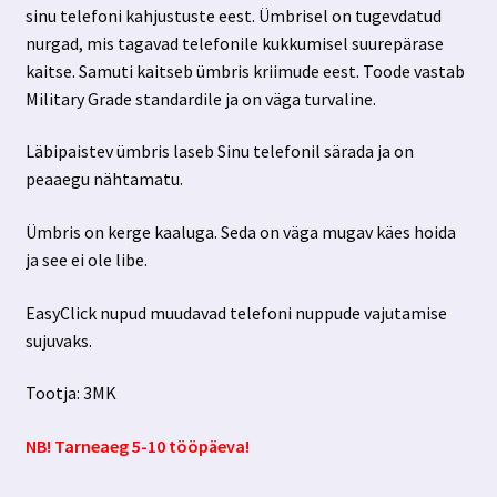
sinu telefoni kahjustuste eest. Ümbrisel on tugevdatud
nurgad, mis tagavad telefonile kukkumisel suurepärase
kaitse. Samuti kaitseb ümbris kriimude eest. Toode vastab
Military Grade standardile ja on väga turvaline.
Läbipaistev ümbris laseb Sinu telefonil särada ja on
peaaegu nähtamatu.
Ümbris on kerge kaaluga. Seda on väga mugav käes hoida
ja see ei ole libe.
EasyClick nupud muudavad telefoni nuppude vajutamise
sujuvaks.
Tootja: 3MK
NB! Tarneaeg 5-10 tööpäeva!