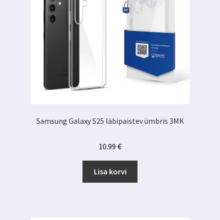
Samsung Galaxy S25 läbipaistev ümbris 3MK
10.99
€
Lisa korvi