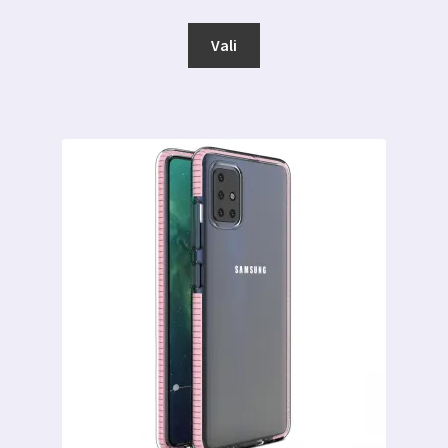
Sellel
Vali
tootel
on
mitu
varianti.
Valikuid
saab
teha
tootelehel.