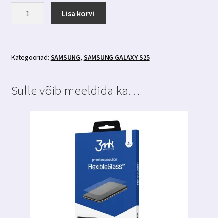
Samsung
Lisa korvi
Galaxy
S25
ümbris
Magsafe-
Kategooriad:
SAMSUNG
,
SAMSUNG GALAXY S25
ga
läbipaistev
Sulle võib meeldida ka…
3MK
Magcase
kogus